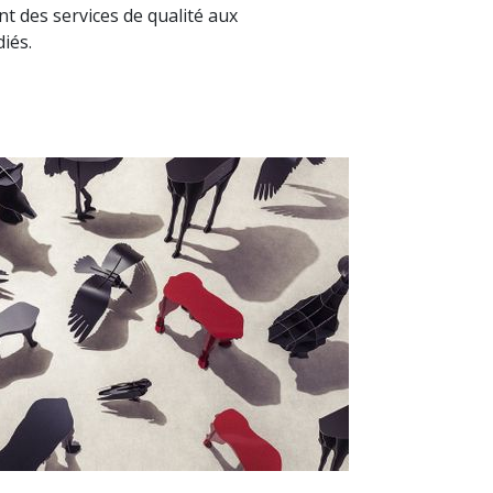
t des services de qualité aux
iés.