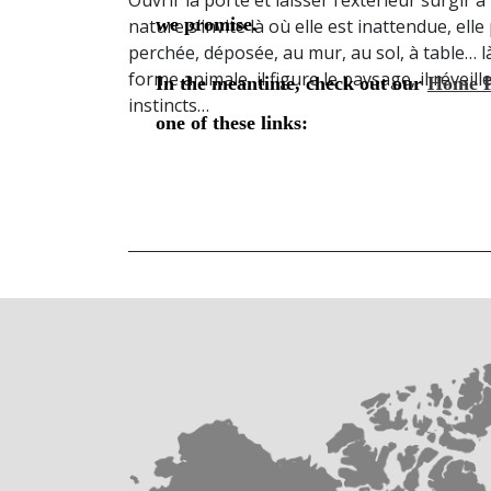
nature s’invite là où elle est inattendue, ell
perchée, déposée, au mur, au sol, à table… là, 
forme animale, il figure le paysage, il réveil
instincts…