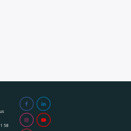
us
81 58