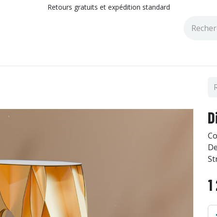
Retours gratuits et expédition standard
tions
Catalogues
Blog
D
Co
De
St
1