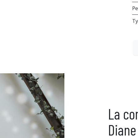
Pe
Ty
La co
Diane