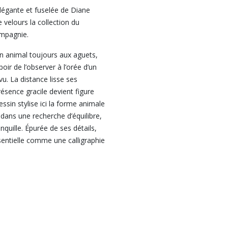
élégante et fuselée de Diane
e velours la collection du
ompagnie.
n animal toujours aux aguets,
poir de l’observer à l’orée d’un
vu. La distance lisse ses
ésence gracile devient figure
ssin stylise ici la forme animale
, dans une recherche d’équilibre,
nquille. Épurée de ses détails,
sentielle comme une calligraphie