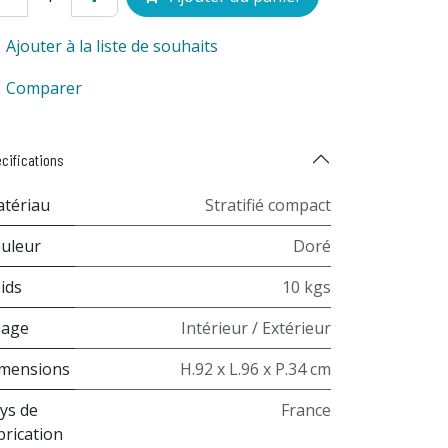
Ajouter à la liste de souhaits
Comparer
cifications
tériau
Stratifié compact
uleur
Doré
ids
10 kgs
sage
Intérieur / Extérieur
mensions
H.92 x L.96 x P.34 cm
ys de
France
brication