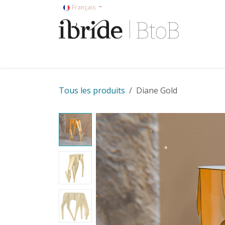
Se rendre au contenu
Français
Accueil
Shop
Ibride en magasin
Collec
Tous les produits
Diane Gold