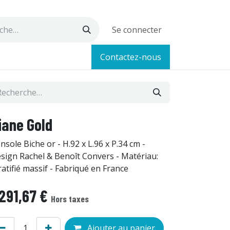
Se connecter
Contactez-nous
iane Gold
nsole Biche or - H.92 x L.96 x P.34 cm -
sign Rachel & Benoît Convers - Matériau:
ratifié massif - Fabriqué en France
 291,67
€
Hors taxes
Ajouter au panier