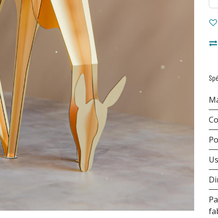
Spé
Ma
Co
Po
U
Di
Pa
fa