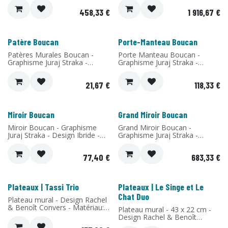
FENIX® - Fabriqué en France
FENIX® - Fabriqué en France
458,33
€
1 916,67
€
Patère Boucan
Porte-Manteau Boucan
Nouveau !
Nouveau !
Patères Murales Boucan -
Porte Manteau Boucan -
Graphisme Juraj Straka -
Graphisme Juraj Straka -
Design Ibride - Matériau:
Design Ibride - Matériau:
Stratifié Compact et accroche
Stratifié Compact et accroche
21,67
€
118,33
€
en bois massif - Fabriqué en
en bois massif - Fabriqué en
France
France
Miroir Boucan
Grand Miroir Boucan
Nouveau !
Nouveau !
Miroir Boucan - Graphisme
Grand Miroir Boucan -
Juraj Straka - Design Ibride -
Graphisme Juraj Straka -
Matériau: Stratifié Compact et
Design Ibride - Matériau:
accroche en bois massif -
Stratifié Compact et accroche
77,40
€
683,33
€
Fabriqué en France
en bois massif - Fabriqué en
France
Plateaux | Tassi Trio
Plateaux | Le Singe et Le
Nouveau !
Nouveau !
Chat Duo
Plateau mural - Design Rachel
& Benoît Convers - Matériau:
Plateau mural - 43 x 22 cm -
Stratifié de bouleau - Fabriqué
Design Rachel & Benoît
en France
Convers - Matériau: Stratifié