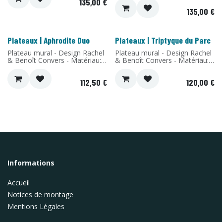
135,00
€
de bouleau - Fabriqué en
135,00
€
France
Plateaux | Aphrodite Duo
Plateaux | Triptyque du Parc
Nouveau !
Nouveau !
Plateau mural - Design Rachel
Plateau mural - Design Rachel
& Benoît Convers - Matériau:
& Benoît Convers - Matériau:
Stratifié de bouleau - Fabriqué
Stratifié de bouleau - Fabriqué
en France
en France
112,50
€
120,00
€
Informations
Accueil
Notices de montage
Mentions Légales