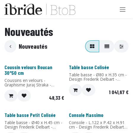
Se rendre au contenu
Nouveautés
Nouveautés
Coussin velours Boucan
Table basse Colisée
Nouveau !
Nouveau !
30*50 cm
Table basse - Ø80 x H.35 cm -
Design Frederik Delbart -
Coussins en velours -
Matériaux: Chêne massif et
Graphisme Juraj Straka -
FENIX® - Fabriqué en France
Design Ibride - Matériau:
1 041,67
€
Velours - Fabriqué en France
48,33
€
Table basse Petit Colisée
Console Massimo
Nouveau !
Nouveau !
Table basse - Ø40 x H.45 cm -
Console - L.122 x P.42 x H.91
Design Frederik Delbart -
cm - Design Frederik Delbart -
Matériaux: Chêne massif et
Matériaux: Chêne massif et