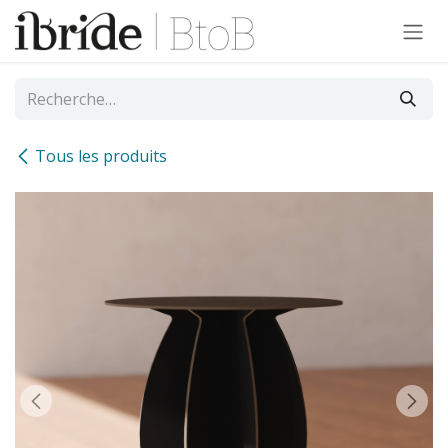
Se rendre au contenu
Tous les produits