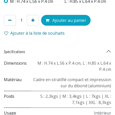
M : H.74 x L.56 x P.4 cm
L : H.85 x L.64 x P.4 cm
Ajouter au panier
Ajouter à la liste de souhaits
Spécifications
Dimensions
M : H.74 x L.56 x P.4 cm
,
L : H.85 x L.64 x
P.4 cm
Matériau
Cadre en stratifié compact et impression
sur du dibond (aluminium)
Poids
S : 2,3kgs | M : 3,4kgs | L : 7kgs | XL :
7,1kgs | XXL : 8,3kgs
Usage
Intérieur