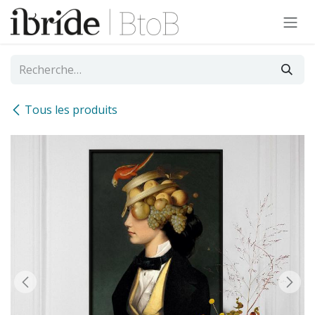
Se rendre au contenu
Tous les produits