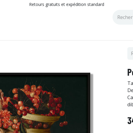
Retours gratuits et expédition standard
tions
Catalogues
Blog
P
Ta
De
Ca
di
3