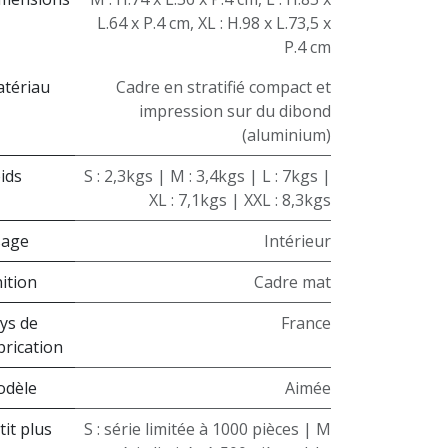
L.64 x P.4 cm
,
XL : H.98 x L.73,5 x
P.4 cm
tériau
Cadre en stratifié compact et
impression sur du dibond
(aluminium)
ids
S : 2,3kgs | M : 3,4kgs | L : 7kgs |
XL : 7,1kgs | XXL : 8,3kgs
sage
Intérieur
nition
Cadre mat
ys de
France
brication
dèle
Aimée
tit plus
S : série limitée à 1000 pièces | M