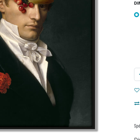
DI
Spé
Di