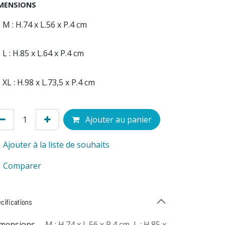
MENSIONS
M : H.74 x L.56 x P.4 cm
L : H.85 x L.64 x P.4 cm
XL : H.98 x L.73,5 x P.4 cm
Ajouter au panier
Ajouter à la liste de souhaits
Comparer
cifications
mensions
M : H.74 x L.56 x P.4 cm
,
L : H.85 x