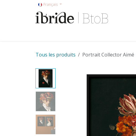
Se rendre au contenu
Français
Accueil
Shop
Ibride en magasin
Collec
Tous les produits
Portrait Collector Aimé