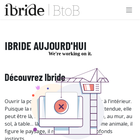
Se rendre au contenu
IBRIDE AUJOURD'HUI
Découvrez Ibride
Ouvrir la porte et laisser l’extérieur surgir à l’intérieur.
Puisque la nature s’invite là où elle est inattendue, elle
peut être là, suspendue, perchée, déposée, au mur, au
sol, à table… là, juste à côté de soi. Il a forme animale, il
figure le paysage, il réveille nos plus profonds
instincts…