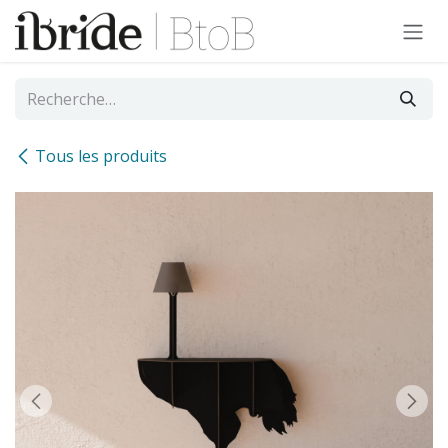
Se rendre au contenu
Tous les produits