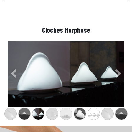
Cloches Morphose
Précedent
Suiva