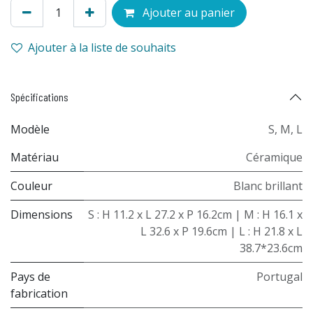
Ajouter au panier
Ajouter à la liste de souhaits
Spécifications
Modèle
S
,
M
,
L
Matériau
Céramique
Couleur
Blanc brillant
Dimensions
S : H 11.2 x L 27.2 x P 16.2cm | M : H 16.1 x
L 32.6 x P 19.6cm | L : H 21.8 x L
38.7*23.6cm
Pays de
Portugal
fabrication