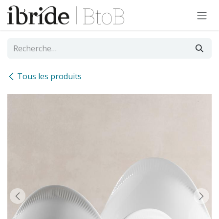
Se rendre au contenu
Tous les produits